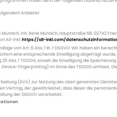
seprogrammen finden Sie in der folgenden Datenschutzerk
 folgendem Anbieter:
 Münnich, Inh. René Münnich, Hauptstraße 68, 02742 Friede
n All-Inkl:
https://all-inkl.com/datenschutzinformatio
dlage von Art. 6 Abs. 1 lit. f DSGVO. Wir haben ein berech
Sofern eine entsprechende Einwilligung abgefragt wurde, 
 § 25 Abs. 1 TDDDG, soweit die Einwilligung die Speicherung
 Device-Fingerprinting) im Sinne des TDDDG umfasst. Die E
rbeitung (AVV) zur Nutzung des oben genannten Dienstes 
en Vertrag, der gewährleistet, dass dieser die person
altung der DSGVO verarbeitet.
mationen